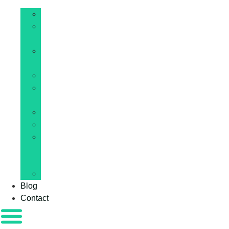
IA
Hébergement
web
Site
internet
Développement
E-
commerce
WordPress
Cybersécurité
Web
et
IT
Blockchain
Blog
Contact