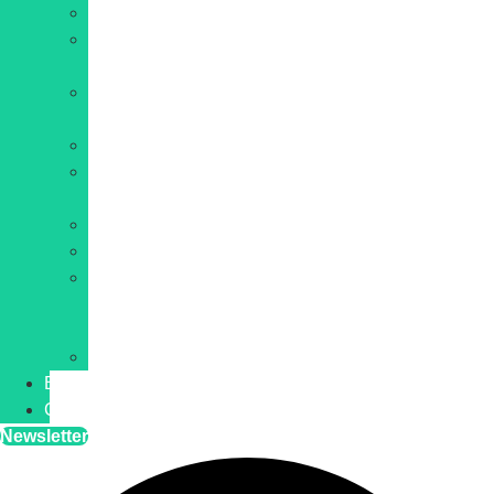
IA
Hébergement
web
Site
internet
Développement
E-
commerce
WordPress
Cybersécurité
Web
et
IT
Blockchain
Blog
Contact
Newsletter