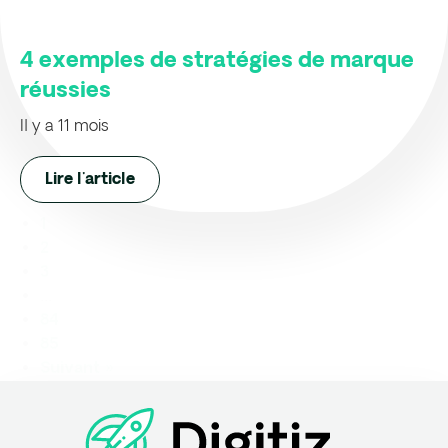
4 exemples de stratégies de marque
réussies
Il y a 11 mois
Lire l'article
1
2
3
…
84
85
Suivant »