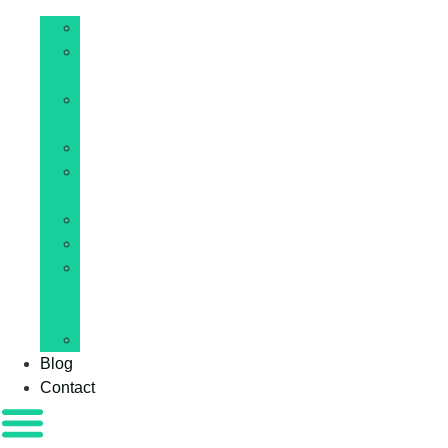
IA
Hébergement
web
Site
internet
Développement
E-
commerce
WordPress
Cybersécurité
Web
et
IT
Blockchain
Blog
Contact