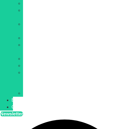
IA
Hébergement
web
Site
internet
Développement
E-
commerce
WordPress
Cybersécurité
Web
et
IT
Blockchain
Blog
Contact
Newsletter