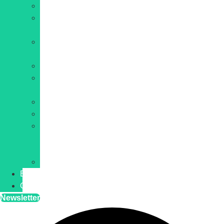
IA
Hébergement
web
Site
internet
Développement
E-
commerce
WordPress
Cybersécurité
Web
et
IT
Blockchain
Blog
Contact
Newsletter