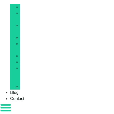
IA
Hébergement
web
Site
internet
Développement
E-
commerce
WordPress
Cybersécurité
Web
et
IT
Blockchain
Blog
Contact