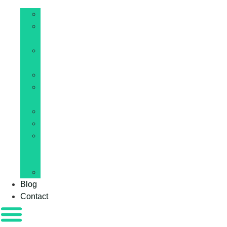
IA
Hébergement
web
Site
internet
Développement
E-
commerce
WordPress
Cybersécurité
Web
et
IT
Blockchain
Blog
Contact