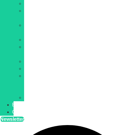
IA
Hébergement
web
Site
internet
Développement
E-
commerce
WordPress
Cybersécurité
Web
et
IT
Blockchain
Blog
Contact
Newsletter